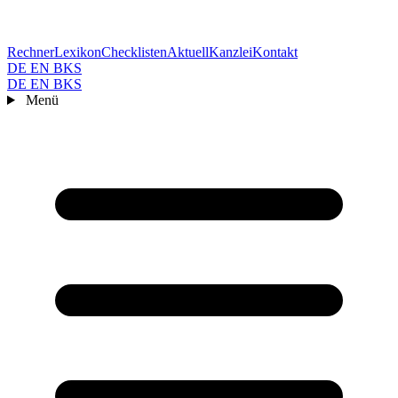
Rechner
Lexikon
Checklisten
Aktuell
Kanzlei
Kontakt
DE
EN
BKS
DE
EN
BKS
Menü