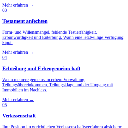
Mehr erfahren
→
03
Testament anfechten
Form- und Willensmängel, fehlende Testierfähigkeit,
Erbunwürdigkeit und Enterbung. Wann eine letztwillige Verfügung
kippt.
Mehr erfahren
→
04
Erbteilung und Erbengemeinschaft
Wenn mehrere gemeinsam erben: Verwaltung,
Teilungsübereinkommen, Teilungsklage und der Umgang mit
Immobilien im Nachlass.
Mehr erfahren
→
05
Verlassenschaft
Ihre Position im gerichtlichen Verlassenschaftsverfahren absichern: